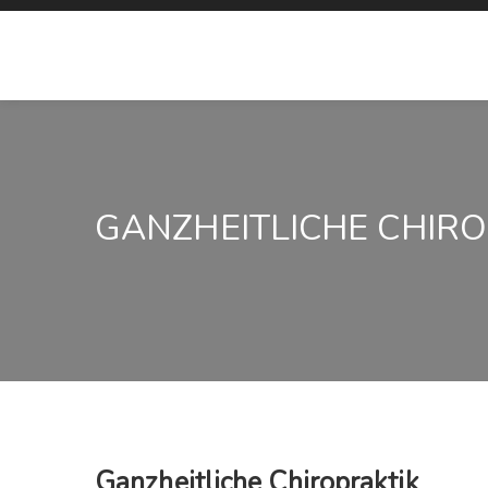
GANZHEITLICHE CHIRO
Beitragsnavigation
Ganzheitliche Chiropraktik